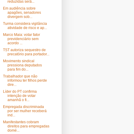
reduzidas serã...
Em audiência sobre
apagões, senadores
divergem sob...
Turma considera vigilância
atividade de risco e ap...
Marco Maia: votar fator
previdenciário sem
acordo ...
TST autoriza sequestro de
precatório para portador...
Movimento sindical
pressiona deputados
para fim do...
Trabalhador que não
informou ter filhos perde
dire...
Líder do PT confirma
intenção de votar
amanhã o fi...
Empregada discriminada
por ser mulher receberá
ind...
Manifestantes cobram
direitos para empregadas
domé...