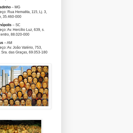
adinho
– MG
ço: Rua Hematita, 115, Lj. 3,
o, 35.460-000
nópolis
– SC
ço: Av. Hercílio Luz, 639, s.
Centro, 88.020-000
us
– AM
ço: Av. João Valério, 753,
 Sra. das Graças, 69.053-180