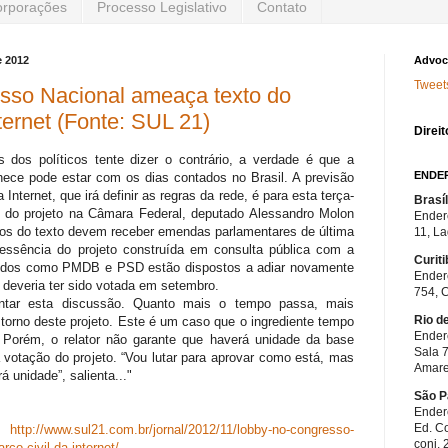
rporações
Processo Legislativo
Contato
e 2012
Advoc
Tweet
sso Nacional ameaça texto do
ternet (Fonte: SUL 21)
Direit
 dos políticos tente dizer o contrário, a verdade é que a
ENDE
nhece pode estar com os dias contados no Brasil. A previsão
Internet, que irá definir as regras da rede, é para esta terça-
Brasí
or do projeto na Câmara Federal, deputado Alessandro Molon
Ender
tos do texto devem receber emendas parlamentares de última
11, L
 essência do projeto construída em consulta pública com a
Curit
rtidos como PMDB e PSD estão dispostos a adiar novamente
Ender
 deveria ter sido votada em setembro.
754, 
rentar esta discussão. Quanto mais o tempo passa, mais
Rio d
orno deste projeto. Este é um caso que o ingrediente tempo
Endere
. Porém, o relator não garante que haverá unidade da base
Sala 
a votação do projeto. “Vou lutar para aprovar como está, mas
Amare
á unidade”, salienta..."
São P
Ender
Ed. Co
m:
http://www.sul21.com.br/jornal/2012/11/lobby-no-congresso-
conj.
co-civil-da-internet/