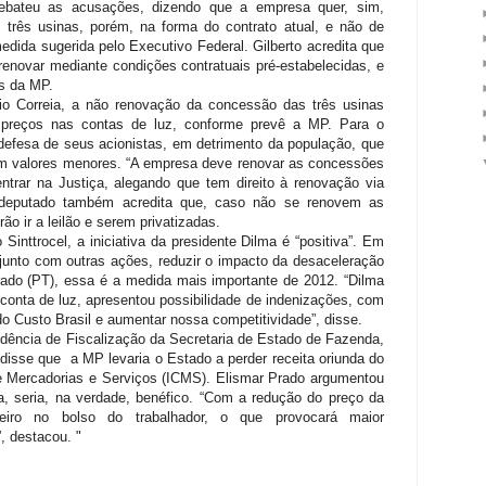
rebateu as acusações, dizendo que a empresa quer, sim,
três usinas, porém, na forma do contrato atual, e não de
dida sugerida pelo Executivo Federal. Gilberto acredita que
renovar mediante condições contratuais pré-estabelecidas, e
s da MP.
o Correia, a não renovação da concessão das três usinas
preços nas contas de luz, conforme prevê a MP. Para o
defesa de seus acionistas, em detrimento da população, que
m valores menores. “A empresa deve renovar as concessões
ntrar na Justiça, alegando que tem direito à renovação via
O deputado também acredita que, caso não se renovem as
o ir a leilão e serem privatizadas.
inttrocel, a iniciativa da presidente Dilma é “positiva”. Em
 junto com outras ações, reduzir o impacto da desaceleração
ado (PT), essa é a medida mais importante de 2012. “Dilma
 conta de luz, apresentou possibilidade de indenizações, com
do Custo Brasil e aumentar nossa competitividade”, disse.
dência de Fiscalização da Secretaria de Estado de Fazenda,
, disse que a MP levaria o Estado a perder receita oriunda do
e Mercadorias e Serviços (ICMS). Elismar Prado argumentou
, seria, na verdade, benéfico. “Com a redução do preço da
heiro no bolso do trabalhador, o que provocará maior
 destacou. "