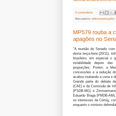
0 comentários
Marcadores:
telecomunicações
MP579 rouba a c
apagões no Senad
"A reunião do Senado com o
desta terça-feira (20/11), ti
brasileiro, em especial o 
estabilidade depois das
proporções. Porém, a Med
concessões e a redução dos
acabou roubando a cena e d
Grande parte do debate d
(CAE) e da Comissão de Infr
(PSDB-MG) e Zimmermann, 
Eduardo Braga (PMDB-AM), a
os interesses da Cemig, con
enquanto o ministro defendia