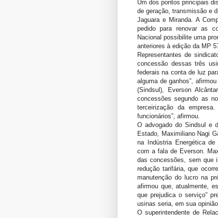
Um dos pontos principais di
de geração, transmissão e di
Jaguara e Miranda. A Comp
pedido para renovar as c
Nacional possibilite uma pr
anteriores à edição da MP 5
Representantes de sindicat
concessão dessas três usi
federais na conta de luz par
alguma de ganhos”, afirmou 
(Sindsul), Everson Alcânta
concessões segundo as nov
terceirização da empresa
funcionários”, afirmou.
O advogado do Sindsul e d
Estado, Maximiliano Nagi Ga
na Indústria Energética de
com a fala de Everson. Maxi
das concessões, sem que is
redução tarifária, que oco
manutenção do lucro na pr
afirmou que, atualmente, e
que prejudica o serviço” p
usinas seria, em sua opiniã
O superintendente de Relac