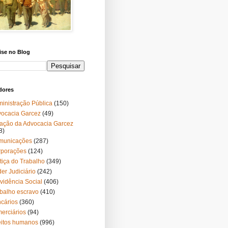
ise no Blog
dores
inistração Pública
(150)
ocacia Garcez
(49)
ação da Advocacia Garcez
8)
municações
(287)
rporações
(124)
tiça do Trabalho
(349)
er Judiciário
(242)
vidência Social
(406)
balho escravo
(410)
cários
(360)
erciários
(94)
eitos humanos
(996)