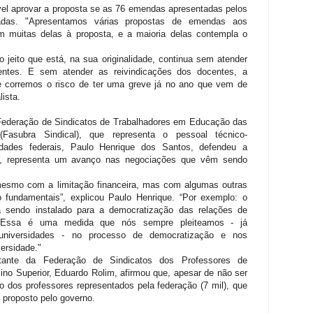
vel aprovar a proposta se as 76 emendas apresentadas pelos
tadas. "Apresentamos várias propostas de emendas aos
m muitas delas à proposta, e a maioria delas contempla o
 jeito que está, na sua originalidade, continua sem atender
entes. E sem atender as reivindicações dos docentes, a
 e corremos o risco de ter uma greve já no ano que vem de
lista.
Federação de Sindicatos de Trabalhadores em Educação das
 (Fasubra Sindical), que representa o pessoal técnico-
sidades federais, Paulo Henrique dos Santos, defendeu a
le, representa um avanço nas negociações que vêm sendo
esmo com a limitação financeira, mas com algumas outras
 fundamentais”, explicou Paulo Henrique. “Por exemplo: o
á sendo instalado para a democratização das relações de
e. Essa é uma medida que nós sempre pleiteamos - já
niversidades - no processo de democratização e nos
ersidade."
tante da Federação de Sindicatos dos Professores de
sino Superior, Eduardo Rolim, afirmou que, apesar de não ser
io dos professores representados pela federação (7 mil), que
 proposto pelo governo.