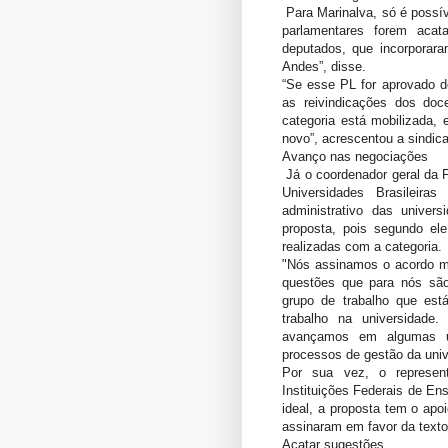
Para Marinalva, só é possí
parlamentares forem aca
deputados, que incorporara
Andes”, disse.
“Se esse PL for aprovado do
as reivindicações dos doc
categoria está mobilizada,
novo”, acrescentou a sindica
Avanço nas negociações
Já o coordenador geral da 
Universidades Brasileiras
administrativo das univer
proposta, pois segundo e
realizadas com a categoria.
"Nós assinamos o acordo m
questões que para nós são
grupo de trabalho que est
trabalho na universidad
avançamos em algumas u
processos de gestão da univ
Por sua vez, o represen
Instituições Federais de En
ideal, a proposta tem o apo
assinaram em favor da texto
Acatar sugestões