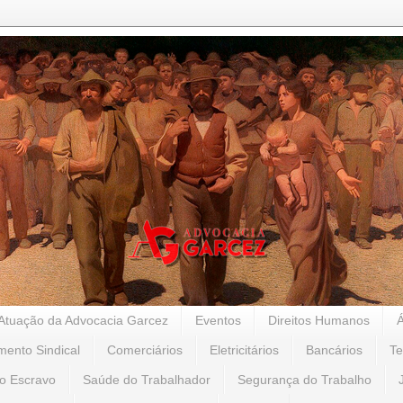
Atuação da Advocacia Garcez
Eventos
Direitos Humanos
mento Sindical
Comerciários
Eletricitários
Bancários
Te
o Escravo
Saúde do Trabalhador
Segurança do Trabalho