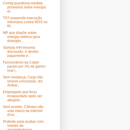
Cemig questiona medida
provisória sobre energia
el...
TST suspende execução
milionária contra INSS no
Ri...
MP que dispõe sobre
energia elétrica gera
divergên...
Súmula 444 encerra
discussão: é devido
pagamento e...
Funcionários da Copel
param por 3% de ganho
real (...
Sem mudança, Cesp não
renova concessão, diz
Aníbal...
Empregado que ficou
incapacitado após ser
atingido...
Sem acordo, Câmara não
vota marco da internet
(Fon...
Protesto para acabar com
redutor de
aposentadorias...