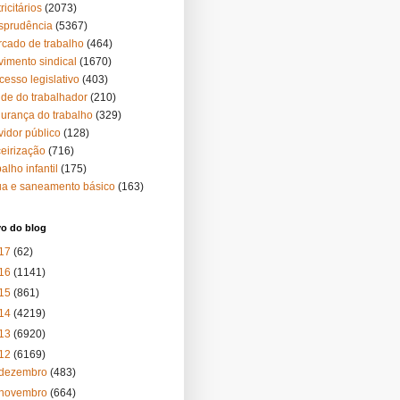
ricitários
(2073)
isprudência
(5367)
cado de trabalho
(464)
imento sindical
(1670)
cesso legislativo
(403)
de do trabalhador
(210)
urança do trabalho
(329)
vidor público
(128)
ceirização
(716)
balho infantil
(175)
a e saneamento básico
(163)
vo do blog
17
(62)
16
(1141)
15
(861)
14
(4219)
13
(6920)
12
(6169)
dezembro
(483)
novembro
(664)