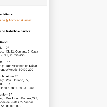
aciaGarcez
s de @AdvocaciaGarcez
o do Trabalho e Sindical
REÇO:
lia
– DF
eço: QL 22, Conjunto 5, Casa
ago Sul, 71.650-255
iba
– PR
eço: Rua Visconde de Nácar,
Centro/Mercês, 80410-200
e Janeiro
– RJ
ço: Pça. Floriano, 55,
703 – Ed.
linho, Centro, 20.031-050
aulo
– SP
eço: Rua Líbero Badaró, 293,
nde de Prates, 27º andar,
 27A, 01.008-000