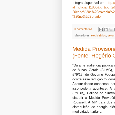
Íntegra disponível em:
http:
id_noticia=11806&id_tipo=
20cena%20e%20esvazia%2
%20no%20Senado
0 comentários
Marcadores:
eletricitários
,
setor 
Medida Provisór
(Fonte: Rogério C
"Durante audiência pública
de Minas Gerais (ALMG), ne
579/12, do Governo Federa
ocorra esse redução foi con
Apesar desse consenso, hou
isso poderia acontecer. A 
(PMDB), Celinho do Sinttr
discutir a Medida Provisó
Rousseff. A MP trata dos 
distribuição de energia e
modicidade tarifária.