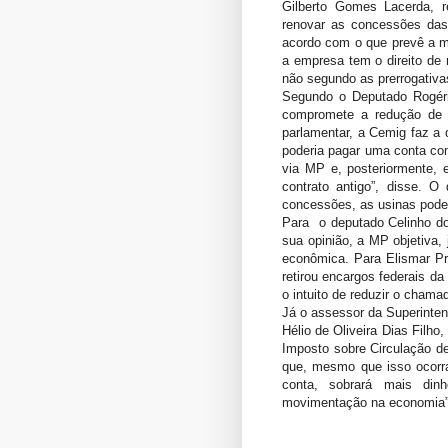
Gilberto Gomes Lacerda, 
renovar as concessões das 
acordo com o que prevê a me
a empresa tem o direito de 
não segundo as prerrogativa
Segundo o Deputado Rogéri
compromete a redução de 
parlamentar, a Cemig faz a 
poderia pagar uma conta co
via MP e, posteriormente, e
contrato antigo”, disse. 
concessões, as usinas poderã
Para o deputado Celinho do S
sua opinião, a MP objetiva,
econômica. Para Elismar Pr
retirou encargos federais da
o intuito de reduzir o chama
Já o assessor da Superinten
Hélio de Oliveira Dias Filho
Imposto sobre Circulação d
que, mesmo que isso ocorra
conta, sobrará mais din
movimentação na economia”,