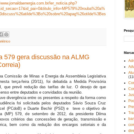
//www.jornaldaenergia.com.br/ler_noticia.php?
2&id_secao=17&id_pai=0&titulo_info=MP579%20rouba%20a%
0discuss%26atilde%3Bo%20sobre%20apag%26otilde%3Bes
Pesqu
elétrico
Marca
ia 579 gera discussão na ALMG
Adm
orreia)
Adv
Atu
 na Comissão de Minas e Energia da Assembleia Legislativa
(11
sta terça-feira (20/11), foi debatida a Medida Provisória
Co
l, que prevê redução das tarifas de luz. O desejo de que
Co
senso entre deputados e convidados da reunião.
Jus
ve divergência entre os presentes a respeito da forma como
Pod
audiência foi solicitada pelos deputados Sávio Souza Cruz
Pre
ocel (PCdoB) e Duarte Bechir (PSD) e teve o objetivo de
Tra
ria (MP) 579, de setembro de 2012, da presidente Dilma
ban
novos critérios das concessões de geração, transmissão e
létrica, bem como da redução dos encargos setoriais e da
com
dir