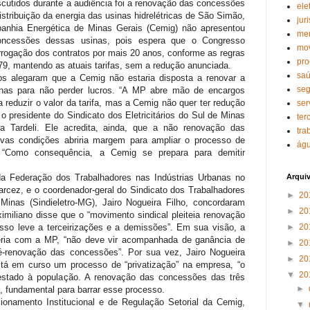
scutidos durante a audiência foi a renovação das concessões
elet
stribuição da energia das usinas hidrelétricas de São Simão,
jur
anhia Energética de Minas Gerais (Cemig) não apresentou
mer
oncessões dessas usinas, pois espera que o Congresso
mov
orrogação dos contratos por mais 20 anos, conforme as regras
pro
79, mantendo as atuais tarifas, sem a redução anunciada.
saú
os alegaram que a Cemig não estaria disposta a renovar a
seg
nas para não perder lucros. “A MP abre mão de encargos
a reduzir o valor da tarifa, mas a Cemig não quer ter redução
ser
o presidente do Sindicato dos Eletricitários do Sul de Minas
ter
ra Tardeli. Ele acredita, ainda, que a não renovação das
tra
as condições abriria margem para ampliar o processo de
águ
. “Como consequência, a Cemig se prepara para demitir
a Federação dos Trabalhadores nas Indústrias Urbanas no
Arqui
rcez, e o coordenador-geral do Sindicato dos Trabalhadores
►
20
 Minas (Sindieletro-MG), Jairo Nogueira Filho, concordaram
►
20
miliano disse que o “movimento sindical pleiteia renovação
so leve a terceirizações e a demissões”. Em sua visão, a
►
20
rreria com a MP, “não deve vir acompanhada de ganância de
►
20
é-renovação das concessões”. Por sua vez, Jairo Nogueira
►
20
stá em curso um processo de “privatização” na empresa, “o
▼
20
restado à população. A renovação das concessões das três
►
o, fundamental para barrar esse processo.
ionamento Institucional e de Regulação Setorial da Cemig,
▼