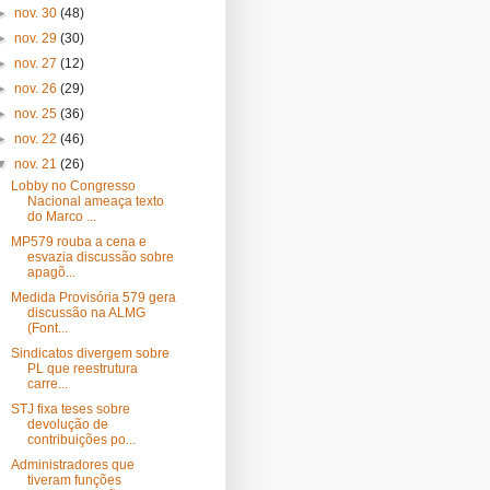
►
nov. 30
(48)
►
nov. 29
(30)
►
nov. 27
(12)
►
nov. 26
(29)
►
nov. 25
(36)
►
nov. 22
(46)
▼
nov. 21
(26)
Lobby no Congresso
Nacional ameaça texto
do Marco ...
MP579 rouba a cena e
esvazia discussão sobre
apagõ...
Medida Provisória 579 gera
discussão na ALMG
(Font...
Sindicatos divergem sobre
PL que reestrutura
carre...
STJ fixa teses sobre
devolução de
contribuições po...
Administradores que
tiveram funções