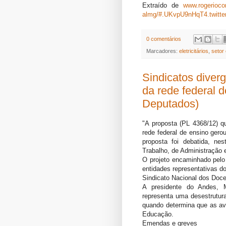
Extraído de
www.rogeriocor
almg/#.UKvpU9nHqT4.twitte
0 comentários
Marcadores:
eletricitários
,
setor 
Sindicatos diver
da rede federal 
Deputados)
"A proposta (PL 4368/12) qu
rede federal de ensino gero
proposta foi debatida, nes
Trabalho, de Administração 
O projeto encaminhado pelo 
entidades representativas do
Sindicato Nacional dos Doce
A presidente do Andes, M
representa uma desestrutura
quando determina que as ava
Educação.
Emendas e greves