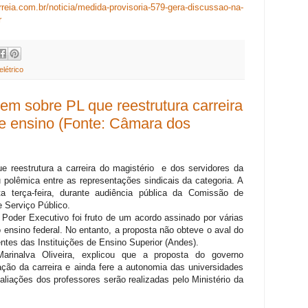
reia.com.br/noticia/medida-provisoria-579-gera-discussao-na-
r
elétrico
gem sobre PL que reestrutura carreira
de ensino (Fonte: Câmara dos
e reestrutura a carreira do magistério e dos servidores da
u polêmica entre as representações sindicais da categoria. A
ta terça-feira, durante audiência pública da Comissão de
e Serviço Público.
Poder Executivo foi fruto de um acordo assinado por várias
 ensino federal. No entanto, a proposta não obteve o aval do
ntes das Instituições de Ensino Superior (Andes).
arinalva Oliveira, explicou que a proposta do governo
ção da carreira e ainda fere a autonomia das universidades
liações dos professores serão realizadas pelo Ministério da