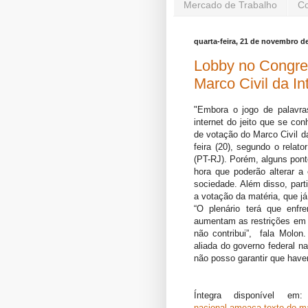
Mercado de Trabalho
Co
quarta-feira, 21 de novembro d
Lobby no Congre
Marco Civil da In
"Embora o jogo de palavras
internet do jeito que se co
de votação do Marco Civil da 
feira (20), segundo o relat
(PT-RJ). Porém, alguns pon
hora que poderão alterar a
sociedade. Além disso, pa
a votação da matéria, que já
“O plenário terá que enf
aumentam as restrições em t
não contribui”, fala Molon
aliada do governo federal n
não posso garantir que haver
Íntegra disponível e
nacional-ameaca-texto-do-mar