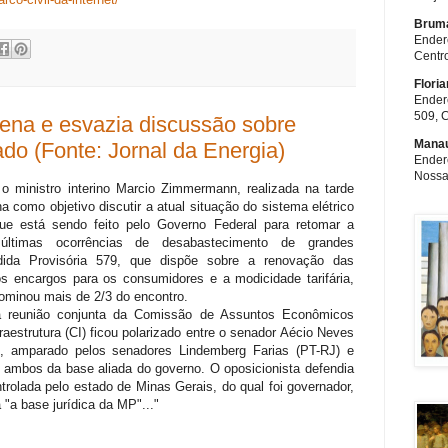
Brum
Endere
Centr
Floria
Endere
509, 
ena e esvazia discussão sobre
Mana
o (Fonte: Jornal da Energia)
Endere
Nossa
 ministro interino Marcio Zimmermann, realizada na tarde
nha como objetivo discutir a atual situação do sistema elétrico
que está sendo feito pelo Governo Federal para retomar a
 últimas ocorrências de desabastecimento de grandes
ida Provisória 579, que dispõe sobre a renovação das
 encargos para os consumidores e a modicidade tarifária,
ominou mais de 2/3 do encontro.
a reunião conjunta da Comissão de Assuntos Econômicos
aestrutura (CI) ficou polarizado entre o senador Aécio Neves
amparado pelos senadores Lindemberg Farias (PT-RJ) e
mbos da base aliada do governo. O oposicionista defendia
trolada pelo estado de Minas Gerais, do qual foi governador,
 "a base jurídica da MP"..."