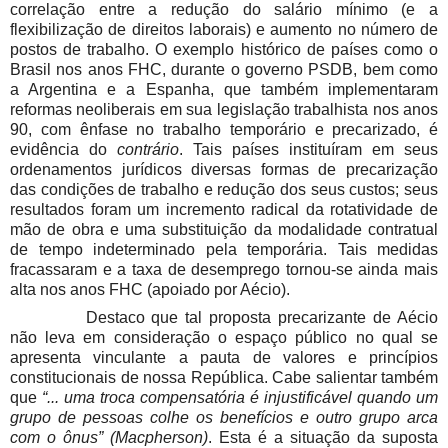
correlação entre a redução do salário mínimo (e a
flexibilização de direitos laborais) e aumento no número de
postos de trabalho. O exemplo histórico de países como o
Brasil nos anos FHC, durante o governo PSDB, bem como
a Argentina e a Espanha, que também implementaram
reformas neoliberais em sua legislação trabalhista nos anos
90, com ênfase no trabalho temporário e precarizado, é
evidência do
contrário
. Tais países instituíram em seus
ordenamentos jurídicos diversas formas de precarização
das condições de trabalho e redução dos seus custos; seus
resultados foram um incremento radical da rotatividade de
mão de obra e uma substituição da modalidade contratual
de tempo indeterminado pela temporária. Tais medidas
fracassaram e a taxa de desemprego tornou-se ainda mais
alta nos anos FHC (apoiado por Aécio).
Destaco que tal proposta precarizante de Aécio
não leva em consideração o espaço público no qual se
apresenta vinculante a pauta de valores e princípios
constitucionais de nossa República. Cabe salientar também
que
“... uma troca compensatória é injustificável quando um
grupo de pessoas colhe os benefícios e outro grupo arca
com o ônus” (Macpherson)
. Esta é a situação da suposta