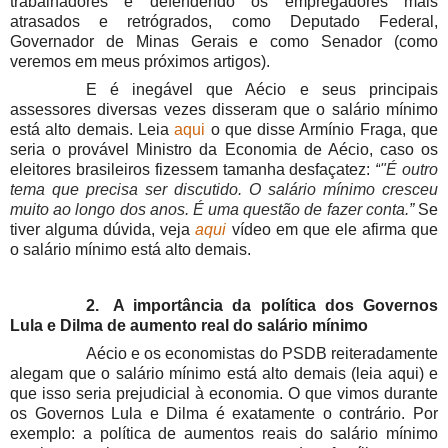
trabalhadores e defendendo os empregadores mais
atrasados e retrógrados, como Deputado Federal,
Governador de Minas Gerais e como Senador (como
veremos em meus próximos artigos).
E é inegável que Aécio e seus principais
assessores diversas vezes disseram que o salário mínimo
está alto demais. Leia
aqui
o que disse Armínio Fraga, que
seria o provável Ministro da Economia de Aécio, caso os
eleitores brasileiros fizessem tamanha desfaçatez:
“
"É outro
tema que precisa ser discutido. O salário mínimo cresceu
muito ao longo dos anos. É uma questão de fazer conta.
”
Se
tiver alguma dúvida, veja
aqui
vídeo em que ele afirma que
o salário mínimo está alto demais.
2.
A importância da política dos Governos
Lula e Dilma de aumento real do salário mínimo
Aécio e os economistas do PSDB reiteradamente
alegam que o salário mínimo está alto demais (leia aqui) e
que isso seria prejudicial à economia. O que vimos durante
os Governos Lula e Dilma é exatamente o contrário. Por
exemplo: a política de aumentos reais do salário mínimo