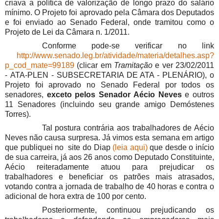
criava a política de valorização de longo prazo do salário
mínimo. O Projeto foi aprovado pela Câmara dos Deputados
e foi enviado ao Senado Federal, onde tramitou como o
Projeto de Lei da Câmara n. 1/2011.
Conforme pode-se verificar no link
http://www.senado.leg.br/atividade/materia/detalhes.asp?
p_cod_mate=99189
(clicar em
Tramitação
e ver
23/02/2011
-
ATA-PLEN - SUBSECRETARIA DE ATA - PLENÁRIO)
, o
Projeto foi aprovado no Senado Federal por todos os
senadores,
exceto pelos Senador Aécio Neves
e outros
11 Senadores (incluindo seu grande amigo Demóstenes
Torres).
Tal postura contrária aos trabalhadores de Aécio
Neves não causa surpresa. Já vimos esta semana em artigo
que publiquei no site do Diap
(leia aqui)
que desde o início
de sua carreira, já aos 26 anos como Deputado Constituinte,
Aécio reiteradamente atuou para prejudicar os
trabalhadores e beneficiar os patrões mais atrasados,
votando contra a jornada de trabalho de 40 horas e contra o
adicional de hora extra de 100 por cento.
Posteriormente, continuou prejudicando os